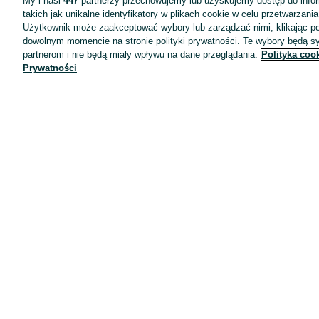
My i nasi
447
partnerzy przechowujemy lub uzyskujemy dostęp do infor
takich jak unikalne identyfikatory w plikach cookie w celu przetwarzan
Użytkownik może zaakceptować wybory lub zarządzać nimi, klikając po
dowolnym momencie na stronie polityki prywatności. Te wybory będą 
partnerom i nie będą miały wpływu na dane przeglądania.
Polityka coo
Prywatności
Aplikacje mobilne OLX.pl
Pomoc
Wyróżnione ogłoszenia
Oferta dla firm
Blog
Regulamin
Polityka prywatności
Reklama
Informacja o realizowanej strategii podatkowej