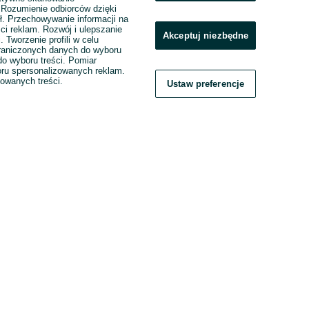
. Rozumienie odbiorców dzięki
ł. Przechowywanie informacji na
ci reklam. Rozwój i ulepszanie
Akceptuj niezbędne
. Tworzenie profili w celu
raniczonych danych do wyboru
o wyboru treści. Pomiar
boru spersonalizowanych reklam.
zowanych treści.
Ustaw preferencje