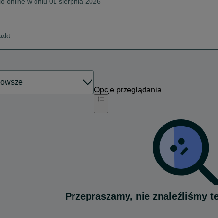
io online w dniu 01 sierpnia 2026
takt
Opcje przeglądania
Przepraszamy, nie znaleźliśmy t