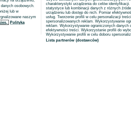
macji na urządzeniu,
charakterystyki urządzenia do celów identyfikacji
ia danych osobowych.
statystyce lub kombinacji danych z różnych źróde
niżej lub w
urządzeniu lub dostęp do nich. Pomiar efektywnoś
sygnalizowane naszym
usług. Tworzenie profili w celu personalizacji treści
spersonalizowanych reklam. Wykorzystywanie og
kies,
Polityka
reklam. Wykorzystywanie ograniczonych danych d
efektywności treści. Wykorzystanie profili do wy
Wykorzystywanie profili w celu doboru spersonali
Lista partnerów (dostawców)