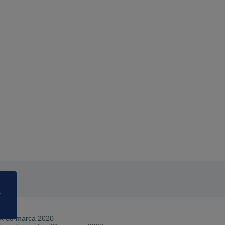
a
ć
X od
marca 2020