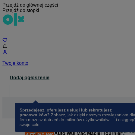
Przejdź do głównej części
Przejdź do stopki
Czat
Twoje konto
Dodaj ogłoszenie
Dla biznesu
opens in a new tab
Sprzedajesz, oferujesz usługi lub rekrutujesz
pracowników?
Zobacz, jak dzięki naszym rozwiązaniom dl
firm możesz dotrzeć do milionów użytkowników — i osiągną
swoje cele.
Na OL
Auto Wul Mac Maciej Tournier